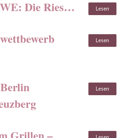
RWE: Die Ries…
Lesen
vwettbewerb
Lesen
Berlin
Lesen
euzberg
m Grillen –
Lesen