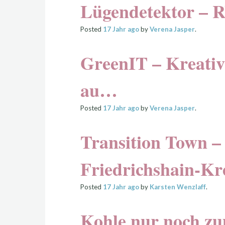
Lügendetektor – 
Posted
17 Jahr
ago
by
Verena Jasper
.
GreenIT – Kreati
au…
Posted
17 Jahr
ago
by
Verena Jasper
.
Transition Town – 
Friedrichshain-Kr
Posted
17 Jahr
ago
by
Karsten Wenzlaff
.
Kohle nur noch zu