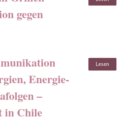
ion gegen
mmunikation
Lesen
gien, Energie-
afolgen –
 in Chile