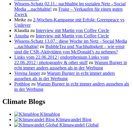
Wissens-Schatz 02.11.: nachhaltig im sozialen Netz - Social
Media ...nachhaltig!
zu
Fraisr – Verkaufen für einen guten
Zweck
Meike
zu
2-Wochen-Kampagne mit Erfolg: Greenpeace vs
Unilever
Klaudia
zu
Interview mit Martin von Coffee Circle
Anusha
zu
Interview mit Martin von Coffee Circle
Wissens-Schatz 13.07.: diese Woche im Netz - Social Media
...nachhaltig!
zu
BubbleTea und Nachhaltigkeit – wie ernst
sind die CSR-Aktivitäten von McDonald’s zu nehmen?
Links vom 22.06.2012 | endorphenium Links vom
22.06.2012 | photography & other stuff
zu
Warum Burger in
echt immer anders aussehen als in der Werbung
Verena Jasper
zu
Warum Burger in echt immer anders
aussehen als in der Werbung
Pottblog
zu
Warum Burger in echt immer anders aussehen als
in der Werbung
Climate Blogs
Klimablog
Klimawandel Blog
Klimawandel Global