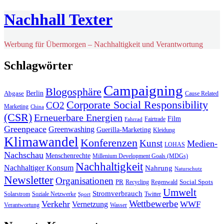
Nachhall Texter
Werbung für Übermorgen – Nachhaltigkeit und Verantwortung
Schlagwörter
Campaigning
Blogosphäre
Berlin
Abgase
Cause Related
Corporate Social Responsibility
CO2
Marketing
China
(CSR)
Erneuerbare Energien
Film
Fairtrade
Fahrrad
Greenpeace
Greenwashing
Guerilla-Marketing
Kleidung
Klimawandel
Konferenzen
Kunst
Medien-
LOHAS
Nachschau
Menschenrechte
Millenium Development Goals (MDGs)
Nachhaltigkeit
Nachhaltiger Konsum
Nahrung
Naturschutz
Newsletter
Organisationen
PR
Social Spots
Recycling
Regenwald
Umwelt
Stromverbrauch
Solarstrom
Soziale Netzwerke
Twitter
Sport
Wettbewerbe
Verkehr
WWF
Vernetzung
Verantwortung
Wasser