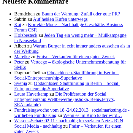
Neueste Kommentare
Berndchen
zu
Baum der Warnung: Zufall oder gute PR?
Sabrin
zu
Auf heißen Kufen unterwegs
Kai
zu
Korrekte Mode – Nachhaltige Geschäfte: Business
Forum CSR
Holzbesteck
zu
Jeden Tag ein wenig mehr – Müllkampagne
in Neuseeland
Albert
zu
Warum Burger in echt immer anders aussehen als in
der Werbung
Mareike
zu
Fraisr – Verkaufen für einen guten Zweck
Peter
zu
Verteego – ökologische Unternehmensberatung für
SMEs
Dagmar Theil
zu
Obdachlosen-Stadtführung in Berlin –
Social-Entrepreneurship-Superlative
Svenja
zu
Obdachlosen-Stadtführung in Berlin – Social-
Entrepreneurship-Superlative
Laura Haverkamp
zu
Die Proliferation der Social
Entrepreneurship Wettbewerbe (ashoka, Ben&Jerry’s,
SEAkadamie)
Fundraisingwoche vom 18.-24.02.2013 | sozialmarketing.de -
wir lieben Fundraising
zu
Wenn es im Kino kälter wird…
Wissens-Schatz 02.11.: nachhaltig im sozialen Netz - B2N
Social Media - nachhaltig
zu
Fraisr – Verkaufen für einen
guten Zweck