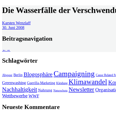
Die Wasserfälle der Verschwen
Karsten Wenzlaff
30. Juni 2008
Beitragsnavigation
←
→
Schlagwörter
Campaigning
Blogosphäre
Berlin
Abgase
Cause Related M
Klimawandel
Ko
Greenwashing
Guerilla-Marketing
Kleidung
Newsletter
Nachhaltigkeit
Organisat
Nahrung
Naturschutz
Wettbewerbe
WWF
Neueste Kommentare