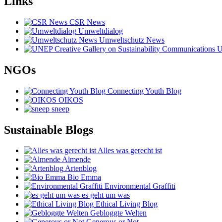
Links
CSR News
Umweltdialog
Umweltschutz News
UN
NGOs
Connecting Youth Blog
OIKOS
sneep
Sustainable Blogs
Alles was gerecht ist
Almende
Artenblog
Bio Emma
Environmental Graffiti
es geht um was
Ethical Living Blog
Gebloggte Welten
Generous or Not