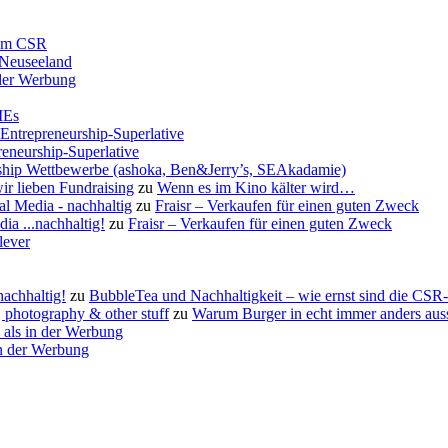
rum CSR
 Neuseeland
 der Werbung
MEs
-Entrepreneurship-Superlative
reneurship-Superlative
urship Wettbewerbe (ashoka, Ben&Jerry’s, SEAkadamie)
ir lieben Fundraising
zu
Wenn es im Kino kälter wird…
al Media - nachhaltig
zu
Fraisr – Verkaufen für einen guten Zweck
ia ...nachhaltig!
zu
Fraisr – Verkaufen für einen guten Zweck
lever
nachhaltig!
zu
BubbleTea und Nachhaltigkeit – wie ernst sind die CS
photography & other stuff
zu
Warum Burger in echt immer anders aus
 als in der Werbung
in der Werbung