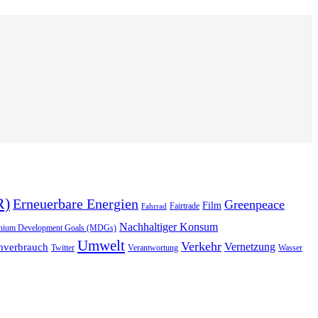
R)
Erneuerbare Energien
Greenpeace
Film
Fairtrade
Fahrrad
Nachhaltiger Konsum
enium Development Goals (MDGs)
Umwelt
Verkehr
Vernetzung
mverbrauch
Verantwortung
Wasser
Twitter