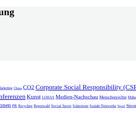
dung
Corporate Social Responsibility (CS
CO2
arketing
China
nferenzen
Kunst
Medien-Nachschau
Menschenrechte
LOHAS
Mill
ionen
Stro
PR
Social Spots
Recycling
Regenwald
Solarstrom
Soziale Netzwerke
Sport