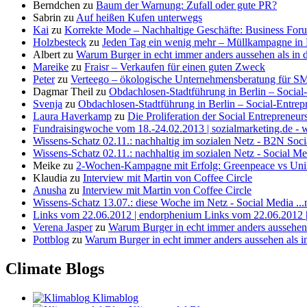
Berndchen
zu
Baum der Warnung: Zufall oder gute PR?
Sabrin
zu
Auf heißen Kufen unterwegs
Kai
zu
Korrekte Mode – Nachhaltige Geschäfte: Business Fo
Holzbesteck
zu
Jeden Tag ein wenig mehr – Müllkampagne in
Albert
zu
Warum Burger in echt immer anders aussehen als in
Mareike
zu
Fraisr – Verkaufen für einen guten Zweck
Peter
zu
Verteego – ökologische Unternehmensberatung für S
Dagmar Theil
zu
Obdachlosen-Stadtführung in Berlin – Social
Svenja
zu
Obdachlosen-Stadtführung in Berlin – Social-Entrep
Laura Haverkamp
zu
Die Proliferation der Social Entreprene
Fundraisingwoche vom 18.-24.02.2013 | sozialmarketing.de - w
Wissens-Schatz 02.11.: nachhaltig im sozialen Netz - B2N Soci
Wissens-Schatz 02.11.: nachhaltig im sozialen Netz - Social Med
Meike
zu
2-Wochen-Kampagne mit Erfolg: Greenpeace vs Uni
Klaudia
zu
Interview mit Martin von Coffee Circle
Anusha
zu
Interview mit Martin von Coffee Circle
Wissens-Schatz 13.07.: diese Woche im Netz - Social Media ...
Links vom 22.06.2012 | endorphenium Links vom 22.06.2012 | 
Verena Jasper
zu
Warum Burger in echt immer anders aussehen
Pottblog
zu
Warum Burger in echt immer anders aussehen als 
Climate Blogs
Klimablog