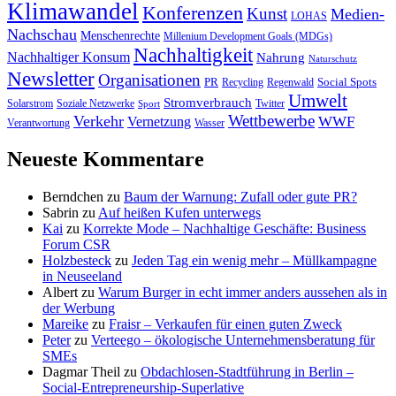
Klimawandel
Konferenzen
Kunst
Medien-
LOHAS
Nachschau
Menschenrechte
Millenium Development Goals (MDGs)
Nachhaltigkeit
Nachhaltiger Konsum
Nahrung
Naturschutz
Newsletter
Organisationen
PR
Social Spots
Recycling
Regenwald
Umwelt
Stromverbrauch
Solarstrom
Soziale Netzwerke
Twitter
Sport
Wettbewerbe
Verkehr
WWF
Vernetzung
Verantwortung
Wasser
Neueste Kommentare
Berndchen
zu
Baum der Warnung: Zufall oder gute PR?
Sabrin
zu
Auf heißen Kufen unterwegs
Kai
zu
Korrekte Mode – Nachhaltige Geschäfte: Business
Forum CSR
Holzbesteck
zu
Jeden Tag ein wenig mehr – Müllkampagne
in Neuseeland
Albert
zu
Warum Burger in echt immer anders aussehen als in
der Werbung
Mareike
zu
Fraisr – Verkaufen für einen guten Zweck
Peter
zu
Verteego – ökologische Unternehmensberatung für
SMEs
Dagmar Theil
zu
Obdachlosen-Stadtführung in Berlin –
Social-Entrepreneurship-Superlative