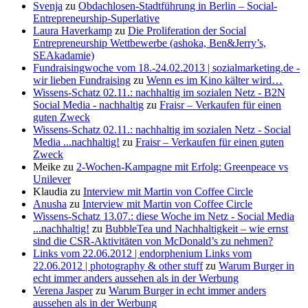
Svenja
zu
Obdachlosen-Stadtführung in Berlin – Social-
Entrepreneurship-Superlative
Laura Haverkamp
zu
Die Proliferation der Social
Entrepreneurship Wettbewerbe (ashoka, Ben&Jerry’s,
SEAkadamie)
Fundraisingwoche vom 18.-24.02.2013 | sozialmarketing.de -
wir lieben Fundraising
zu
Wenn es im Kino kälter wird…
Wissens-Schatz 02.11.: nachhaltig im sozialen Netz - B2N
Social Media - nachhaltig
zu
Fraisr – Verkaufen für einen
guten Zweck
Wissens-Schatz 02.11.: nachhaltig im sozialen Netz - Social
Media ...nachhaltig!
zu
Fraisr – Verkaufen für einen guten
Zweck
Meike
zu
2-Wochen-Kampagne mit Erfolg: Greenpeace vs
Unilever
Klaudia
zu
Interview mit Martin von Coffee Circle
Anusha
zu
Interview mit Martin von Coffee Circle
Wissens-Schatz 13.07.: diese Woche im Netz - Social Media
...nachhaltig!
zu
BubbleTea und Nachhaltigkeit – wie ernst
sind die CSR-Aktivitäten von McDonald’s zu nehmen?
Links vom 22.06.2012 | endorphenium Links vom
22.06.2012 | photography & other stuff
zu
Warum Burger in
echt immer anders aussehen als in der Werbung
Verena Jasper
zu
Warum Burger in echt immer anders
aussehen als in der Werbung