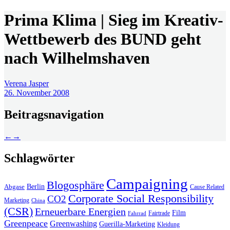
Prima Klima | Sieg im Kreativ-
Wettbewerb des BUND geht
nach Wilhelmshaven
Verena Jasper
26. November 2008
Beitragsnavigation
←
→
Schlagwörter
Campaigning
Blogosphäre
Berlin
Abgase
Cause Related
Corporate Social Responsibility
CO2
Marketing
China
(CSR)
Erneuerbare Energien
Film
Fairtrade
Fahrrad
Greenpeace
Greenwashing
Guerilla-Marketing
Kleidung