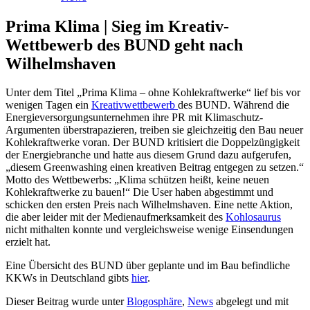
Prima Klima | Sieg im Kreativ-
Wettbewerb des BUND geht nach
Wilhelmshaven
Unter dem Titel „Prima Klima – ohne Kohlekraftwerke“ lief bis vor
wenigen Tagen ein
Kreativwettbewerb
des BUND. Während die
Energieversorgungsunternehmen ihre PR mit Klimaschutz-
Argumenten überstrapazieren, treiben sie gleichzeitig den Bau neuer
Kohlekraftwerke voran. Der BUND kritisiert die Doppelzüngigkeit
der Energiebranche und hatte aus diesem Grund dazu aufgerufen,
„diesem Greenwashing einen kreativen Beitrag entgegen zu setzen.“
Motto des Wettbewerbs: „Klima schützen heißt, keine neuen
Kohlekraftwerke zu bauen!“ Die User haben abgestimmt und
schicken den ersten Preis nach Wilhelmshaven. Eine nette Aktion,
die aber leider mit der Medienaufmerksamkeit des
Kohlosaurus
nicht mithalten konnte und vergleichsweise wenige Einsendungen
erzielt hat.
Eine Übersicht des BUND über geplante und im Bau befindliche
KKWs in Deutschland gibts
hier
.
Dieser Beitrag wurde unter
Blogosphäre
,
News
abgelegt und mit