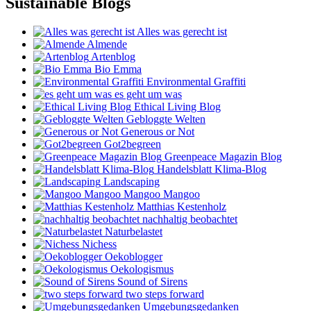
Sustainable Blogs
Alles was gerecht ist
Almende
Artenblog
Bio Emma
Environmental Graffiti
es geht um was
Ethical Living Blog
Gebloggte Welten
Generous or Not
Got2begreen
Greenpeace Magazin Blog
Handelsblatt Klima-Blog
Landscaping
Mangoo Mangoo
Matthias Kestenholz
nachhaltig beobachtet
Naturbelastet
Nichess
Oekoblogger
Oekologismus
Sound of Sirens
two steps forward
Umgebungsgedanken