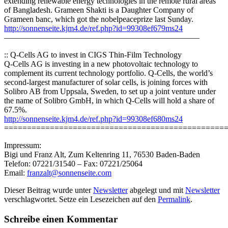
extending renewable energy technologies in the remote rural areas
of Bangladesh. Grameen Shakti is a Daughter Company of
Grameen banc, which got the nobelpeaceprize last Sunday.
http://sonnenseite.kjm4.de/ref.php?id=99308ef679ms24
————————————————————————
:: Q-Cells AG to invest in CIGS Thin-Film Technology
Q-Cells AG is investing in a new photovoltaic technology to
complement its current technology portfolio. Q-Cells, the world’s
second-largest manufacturer of solar cells, is joining forces with
Solibro AB from Uppsala, Sweden, to set up a joint venture under
the name of Solibro GmbH, in which Q-Cells will hold a share of
67.5%.
http://sonnenseite.kjm4.de/ref.php?id=99308ef680ms24
================================================
Impressum:
Bigi und Franz Alt, Zum Keltenring 11, 76530 Baden-Baden
Telefon: 07221/31540 – Fax: 07221/25064
Email:
franzalt@sonnenseite.com
Dieser Beitrag wurde unter
Newsletter
abgelegt und mit
Newsletter
verschlagwortet. Setze ein Lesezeichen auf den
Permalink
.
Schreibe einen Kommentar