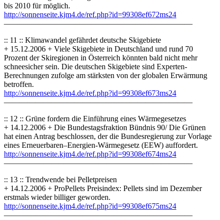
bis 2010 für möglich.
http://sonnenseite.kjm4.de/ref.php?id=99308ef672ms24
————————————————————————
:: 11 :: Klimawandel gefährdet deutsche Skigebiete
+ 15.12.2006 + Viele Skigebiete in Deutschland und rund 70
Prozent der Skiregionen in Österreich könnten bald nicht mehr
schneesicher sein. Die deutschen Skigebiete sind Experten-
Berechnungen zufolge am stärksten von der globalen Erwärmung
betroffen.
http://sonnenseite.kjm4.de/ref.php?id=99308ef673ms24
————————————————————————
:: 12 :: Grüne fordern die Einführung eines Wärmegesetzes
+ 14.12.2006 + Die Bundestagsfraktion Bündnis 90/ Die Grünen
hat einen Antrag beschlossen, der die Bundesregierung zur Vorlage
eines Erneuerbaren–Energien-Wärmegesetz (EEW) auffordert.
http://sonnenseite.kjm4.de/ref.php?id=99308ef674ms24
————————————————————————
:: 13 :: Trendwende bei Pelletpreisen
+ 14.12.2006 + ProPellets Preisindex: Pellets sind im Dezember
erstmals wieder billiger geworden.
http://sonnenseite.kjm4.de/ref.php?id=99308ef675ms24
————————————————————————