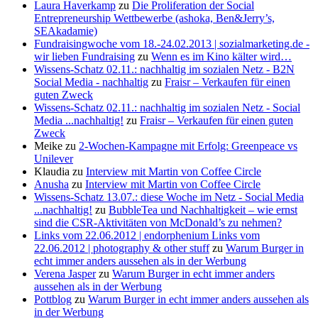
Laura Haverkamp
zu
Die Proliferation der Social
Entrepreneurship Wettbewerbe (ashoka, Ben&Jerry’s,
SEAkadamie)
Fundraisingwoche vom 18.-24.02.2013 | sozialmarketing.de -
wir lieben Fundraising
zu
Wenn es im Kino kälter wird…
Wissens-Schatz 02.11.: nachhaltig im sozialen Netz - B2N
Social Media - nachhaltig
zu
Fraisr – Verkaufen für einen
guten Zweck
Wissens-Schatz 02.11.: nachhaltig im sozialen Netz - Social
Media ...nachhaltig!
zu
Fraisr – Verkaufen für einen guten
Zweck
Meike
zu
2-Wochen-Kampagne mit Erfolg: Greenpeace vs
Unilever
Klaudia
zu
Interview mit Martin von Coffee Circle
Anusha
zu
Interview mit Martin von Coffee Circle
Wissens-Schatz 13.07.: diese Woche im Netz - Social Media
...nachhaltig!
zu
BubbleTea und Nachhaltigkeit – wie ernst
sind die CSR-Aktivitäten von McDonald’s zu nehmen?
Links vom 22.06.2012 | endorphenium Links vom
22.06.2012 | photography & other stuff
zu
Warum Burger in
echt immer anders aussehen als in der Werbung
Verena Jasper
zu
Warum Burger in echt immer anders
aussehen als in der Werbung
Pottblog
zu
Warum Burger in echt immer anders aussehen als
in der Werbung