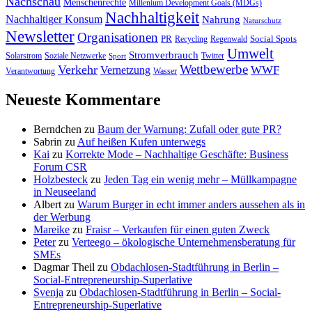
Nachschau
Menschenrechte
Millenium Development Goals (MDGs)
Nachhaltigkeit
Nachhaltiger Konsum
Nahrung
Naturschutz
Newsletter
Organisationen
PR
Social Spots
Recycling
Regenwald
Umwelt
Stromverbrauch
Solarstrom
Soziale Netzwerke
Twitter
Sport
Wettbewerbe
Verkehr
WWF
Vernetzung
Verantwortung
Wasser
Neueste Kommentare
Berndchen
zu
Baum der Warnung: Zufall oder gute PR?
Sabrin
zu
Auf heißen Kufen unterwegs
Kai
zu
Korrekte Mode – Nachhaltige Geschäfte: Business
Forum CSR
Holzbesteck
zu
Jeden Tag ein wenig mehr – Müllkampagne
in Neuseeland
Albert
zu
Warum Burger in echt immer anders aussehen als in
der Werbung
Mareike
zu
Fraisr – Verkaufen für einen guten Zweck
Peter
zu
Verteego – ökologische Unternehmensberatung für
SMEs
Dagmar Theil
zu
Obdachlosen-Stadtführung in Berlin –
Social-Entrepreneurship-Superlative
Svenja
zu
Obdachlosen-Stadtführung in Berlin – Social-
Entrepreneurship-Superlative