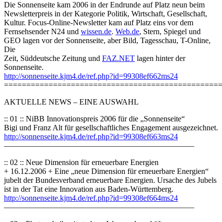
Die Sonnenseite kam 2006 in der Endrunde auf Platz neun beim
Newsletterpreis in der Kategorie Politik, Wirtschaft, Gesellschaft,
Kultur. Focus-Online-Newsletter kam auf Platz eins vor dem
Fernsehsender N24 und
wissen.de
.
Web.de
, Stern, Spiegel und
GEO lagen vor der Sonnenseite, aber Bild, Tagesschau, T-Online,
Die
Zeit, Süddeutsche Zeitung und
FAZ.NET
lagen hinter der
Sonnenseite.
http://sonnenseite.kjm4.de/ref.php?id=99308ef662ms24
================================================
AKTUELLE NEWS – EINE AUSWAHL
:: 01 :: NiBB Innovationspreis 2006 für die „Sonnenseite“
Bigi und Franz Alt für gesellschaftliches Engagement ausgezeichnet.
http://sonnenseite.kjm4.de/ref.php?id=99308ef663ms24
————————————————————————
:: 02 :: Neue Dimension für erneuerbare Energien
+ 16.12.2006 + Eine „neue Dimension für erneuerbare Energien“
jubelt der Bundesverband erneuerbare Energien. Ursache des Jubels
ist in der Tat eine Innovation aus Baden-Württemberg.
http://sonnenseite.kjm4.de/ref.php?id=99308ef664ms24
————————————————————————