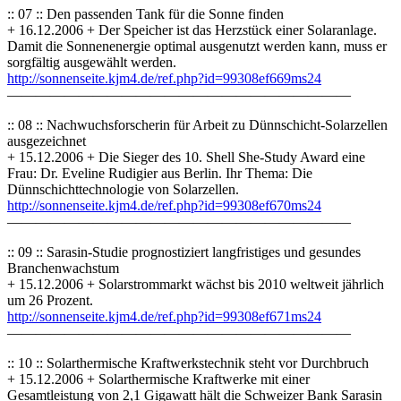
:: 07 :: Den passenden Tank für die Sonne finden
+ 16.12.2006 + Der Speicher ist das Herzstück einer Solaranlage.
Damit die Sonnenenergie optimal ausgenutzt werden kann, muss er
sorgfältig ausgewählt werden.
http://sonnenseite.kjm4.de/ref.php?id=99308ef669ms24
————————————————————————
:: 08 :: Nachwuchsforscherin für Arbeit zu Dünnschicht-Solarzellen
ausgezeichnet
+ 15.12.2006 + Die Sieger des 10. Shell She-Study Award eine
Frau: Dr. Eveline Rudigier aus Berlin. Ihr Thema: Die
Dünnschichttechnologie von Solarzellen.
http://sonnenseite.kjm4.de/ref.php?id=99308ef670ms24
————————————————————————
:: 09 :: Sarasin-Studie prognostiziert langfristiges und gesundes
Branchenwachstum
+ 15.12.2006 + Solarstrommarkt wächst bis 2010 weltweit jährlich
um 26 Prozent.
http://sonnenseite.kjm4.de/ref
.php?id=99308ef671ms24
————————————————————————
:: 10 :: Solarthermische Kraftwerkstechnik steht vor Durchbruch
+ 15.12.2006 + Solarthermische Kraftwerke mit einer
Gesamtleistung von 2,1 Gigawatt hält die Schweizer Bank Sarasin