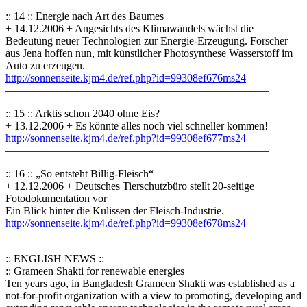
:: 14 :: Energie nach Art des Baumes
+ 14.12.2006 + Angesichts des Klimawandels wächst die
Bedeutung neuer Technologien zur Energie-Erzeugung. Forscher
aus Jena hoffen nun, mit künstlicher Photosynthese Wasserstoff im
Auto zu erzeugen.
http://sonnenseite.kjm4.de/ref.php?id=99308ef676ms24
————————————————————————
:: 15 :: Arktis schon 2040 ohne Eis?
+ 13.12.2006 + Es könnte alles noch viel schneller kommen!
http://sonnenseite.kjm4.de/ref.php?id=99308ef677ms24
————————————————————————
:: 16 :: „So entsteht Billig-Fleisch“
+ 12.12.2006 + Deutsches Tierschutzbüro stellt 20-seitige
Fotodokumentation vor
Ein Blick hinter die Kulissen der Fleisch-Industrie.
http://sonnenseite.kjm4.de/ref.php?id=99308ef678ms24
================================================
:: ENGLISH NEWS ::
:: Grameen Shakti for renewable energies
Ten years ago, in Bangladesh Grameen Shakti was established as a
not-for-profit organization with a view to promoting, developing and