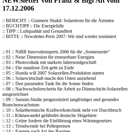
NEWSletter von Franz & Bigi Alt vom
17.12.2006
:: BERICHT :: Grameen Shakti: Solarstrom für die Ärmsten
:: BUCHTIPP :: Die Energiefalle
:: TIPP :: Luftqualität und Gesundheit
:: BITTE :: Newsletter-Preis 2007: Wir sind wieder nominiert
:: 01 :: NiBB Innovationspreis 2006 für die „Sonnenseite“
:: 02 :: Neue Dimension für erneuerbare Energien
:: 03 :: Photovoltaik mit starkem Jahresendgeschäft
:: 04 :: Die mautlose Zeit geht zu Ende
:: 05 :: Honda will 2007 Solarzellen-Produktion starten
:: 06 :: Solarwirtschaft macht den Osten anziehend
:: 07 :: Den passenden Tank für die Sonne finden
:: 08 :: Nachwuchsforscherin für Arbeit zu Dünnschicht-Solarzellen
ausgezeichnet
:: 09 :: Sarasin-Studie prognostiziert langfristiges und gesundes
Branchenwachstum
:: 10 :: Solarthermische Kraftwerkstechnik steht vor Durchbruch
:: 11 :: Klimawandel gefährdet deutsche Skigebiete
:: 12 :: Grüne fordern die Einführung eines Wärmegesetzes
:: 13 :: Trendwende bei Pelletpreisen
:: 14 :: Energie nach Art des Baumes