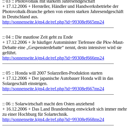
:: 03 :: Photovoltaik mit starkem Jahresendgeschäft
+ 17.12.2006 + Hersteller, Händler und Handwerksbetriebe der
Photovoltaik-Branche gehen von einem starken Jahresendgeschäft
in Deutschland aus.
http://sonnenseite.kjm4.de/ref.php?id=99308ef665ms24
————————————————————————
:: 04 :: Die mautlose Zeit geht zu Ende
+ 17.12.2006 + Je häufiger Autominister Tiefensee die Pkw-Maut-
Debatte eine „Gespensterdebatte“ nennt, desto intensiver wird sie
geführt.
http://sonnenseite.kjm4.de/ref.php?id=99308ef666ms24
————————————————————————
:: 05 :: Honda will 2007 Solarzellen-Produktion starten
+ 17.12.2006 + Der japanische Autobauer Honda will in das
Solargeschäft einsteigen.
http://sonnenseite.kjm4.de/ref.php?id=99308ef667ms24
————————————————————————
:: 06 :: Solarwirtschaft macht den Osten anziehend
+ 16.12.2006 + Das Land Brandenburg entwickelt sich immer mehr
zu einer Hochburg für Solartechnik.
http://sonnenseite.kjm4.de/ref.php?id=99308ef668ms24
————————————————————————