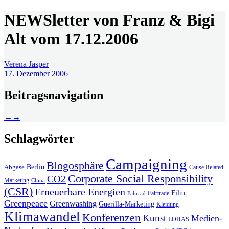
NEWSletter von Franz & Bigi
Alt vom 17.12.2006
Verena Jasper
17. Dezember 2006
Beitragsnavigation
←
→
Schlagwörter
Campaigning
Blogosphäre
Berlin
Abgase
Cause Related
Corporate Social Responsibility
CO2
Marketing
China
(CSR)
Erneuerbare Energien
Film
Fairtrade
Fahrrad
Greenpeace
Greenwashing
Guerilla-Marketing
Kleidung
Klimawandel
Konferenzen
Kunst
Medien-
LOHAS