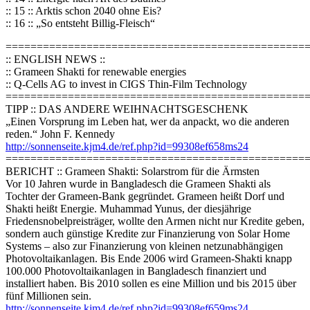
:: 15 :: Arktis schon 2040 ohne Eis?
:: 16 :: „So entsteht Billig-Fleisch“
================================================
:: ENGLISH NEWS ::
:: Grameen Shakti for renewable energies
:: Q-Cells AG to invest in CIGS Thin-Film Technology
=================================================
TIPP :: DAS ANDERE WEIHNACHTSGESCHENK
„Einen Vorsprung im Leben hat, wer da anpackt, wo die anderen
reden.“ John F. Kennedy
http://sonnenseite.kjm4.de/ref.php?id=99308ef658ms24
=================================================
BERICHT :: Grameen Shakti: Solarstrom für die Ärmsten
Vor 10 Jahren wurde in Bangladesch die Grameen Shakti als
Tochter der Grameen-Bank gegründet. Grameen heißt Dorf und
Shakti heißt Energie. Muhammad Yunus, der diesjährige
Friedensnobelpreisträger, wollte den Armen nicht nur Kredite geben,
sondern auch günstige Kredite zur Finanzierung von Solar Home
Systems – also zur Finanzierung von kleinen netzunabhängigen
Photovoltaikanlagen. Bis Ende 2006 wird Grameen-Shakti knapp
100.000 Photovoltaikanlagen in Bangladesch finanziert und
installiert haben. Bis 2010 sollen es eine Million und bis 2015 über
fünf Millionen sein.
http://sonnenseite.kjm4.de/ref.php?id=99308ef659ms24