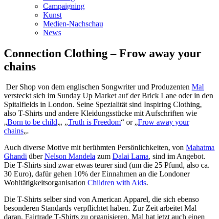
Campaigning
Kunst
Medien-Nachschau
News
Connection Clothing – Frow away your
chains
Der Shop von dem englischen Songwriter und Produzenten
Mal
versteckt sich im Sunday Up Market auf der Brick Lane oder in den
Spitalfields in London. Seine Spezialität sind Inspiring Clothing,
also T-Shirts und andere Kleidungsstücke mit Aufschriften wie
„
Born to be child
„, „
Truth is Freedom
“ or „
Frow away your
chains
„.
Auch diverse Motive mit berühmten Persönlichkeiten, von
Mahatma
Ghandi
über
Nelson Mandela
zum
Dalai Lama
, sind im Angebot.
Die T-Shirts sind zwar etwas teurer sind (um die 25 Pfund, also ca.
30 Euro), dafür gehen 10% der Einnahmen an die Londoner
Wohltätigkeitsorganisation
Children with Aids
.
Die T-Shirts selber sind von American Apparel, die sich ebenso
besonderen Standards verpflichtet haben. Zur Zeit arbeitet Mal
daran, Fairtrade T-Shirts zu organisieren. Mal hat jetzt auch einen