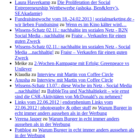
Laura Haverkamp
zu
Die Proliferation der Social
Entrepreneurship Wettbewerbe (ashoka, Ben&Jerry’s,
SEAkadamie)
Fundraisingwoche vom 18.-24.02.2013 | sozialmarketing.de -
wir lieben Fundraising
zu
Wenn es im Kino kälter wird…
Wissens-Schatz 02.11.: nachhaltig im sozialen Netz - B2N
Social Media - nachhaltig
zu
Fraisr – Verkaufen für einen
guten Zweck
Wissens-Schatz 02.11.: nachhaltig im sozialen Netz - Social
Media ...nachhaltig!
zu
Fraisr – Verkaufen für einen guten
Zweck
Meike
zu
2-Wochen-Kampagne mit Erfolg: Greenpeace vs
Unilever
Klaudia
zu
Interview mit Martin von Coffee Circle
Anusha
zu
Interview mit Martin von Coffee Circle
Wissens-Schatz 13.07.: diese Woche im Netz - Social Media
...nachhaltig!
zu
BubbleTea und Nachhaltigkeit – wie ernst
sind die CSR-Aktivitäten von McDonald’s zu nehmen?
Links vom 22.06.2012 | endorphenium Links vom
22.06.2012 | photography & other stuff
zu
Warum Burger in
echt immer anders aussehen als in der Werbung
Verena Jasper
zu
Warum Burger in echt immer anders
aussehen als in der Werbung
Pottblog
zu
Warum Burger in echt immer anders aussehen als
in der Werbung