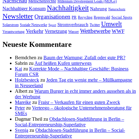
Nachschau
Menschenrechte
Millenium Development Goals (MDGs)
Nachhaltigkeit
Nachhaltiger Konsum
Nahrung
Naturschutz
Newsletter
Organisationen
PR
Social Spots
Recycling
Regenwald
Umwelt
Stromverbrauch
Solarstrom
Soziale Netzwerke
Twitter
Sport
Wettbewerbe
Verkehr
WWF
Vernetzung
Verantwortung
Wasser
Neueste Kommentare
Berndchen
zu
Baum der Warnung: Zufall oder gute PR?
Sabrin
zu
Auf heißen Kufen unterwegs
Kai
zu
Korrekte Mode – Nachhaltige Geschäfte: Business
Forum CSR
Holzbesteck
zu
Jeden Tag ein wenig mehr – Müllkampagne
in Neuseeland
Albert
zu
Warum Burger in echt immer anders aussehen als in
der Werbung
Mareike
zu
Fraisr – Verkaufen für einen guten Zweck
Peter
zu
Verteego – ökologische Unternehmensberatung für
SMEs
Dagmar Theil
zu
Obdachlosen-Stadtführung in Berlin –
Social-Entrepreneurship-Superlative
Svenja
zu
Obdachlosen-Stadtführung in Berlin – Social-
Entrepreneurship-Superlative