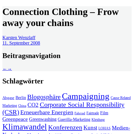
Connection Clothing – Frow
away your chains
Karsten Wenzlaff
11. September 2008
Beitragsnavigation
←
→
Schlagwörter
Campaigning
Blogosphäre
Berlin
Abgase
Cause Related
Corporate Social Responsibility
CO2
Marketing
China
(CSR)
Erneuerbare Energien
Film
Fairtrade
Fahrrad
Greenpeace
Greenwashing
Guerilla-Marketing
Kleidung
Klimawandel
Konferenzen
Kunst
Medien-
LOHAS