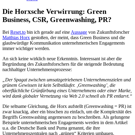
Die Horxsche Verwirrung: Green
Business, CSR, Greenwashing, PR?
Bei
Reset.to
bin ich gerade auf eine
Aussage
von Zukunftsforscher
Matthias Horx
gestoßen, der meint, dass Green Business und die
glaubwürdige Kommunikation unternehmerischen Engagements
immer wichtiger werden.
An sich keine wirklich neue Erkenntnis. Interessant ist aber die
Begründung des Zukunftsforschers für die steigende Bedeutung
nachhaltiger Unternehmensprozesse:
„Der Spagat zwischen umsatzgetriebenen Unternehmenszielen und
grünem Gewissen ist kein Selbstläufer. ‚Greenwashing’, die
oberflächliche Grünfärbung eines Unternehmens oder einer Marke,
wird dank globaler Vernetzung via Web 2.0 schnell als PR entlarvt.“
Die seltsame Gleichung, die Horx aufstellt (Greenwashing = PR) ist
zwar knackig, aber ein bisschen zu einfach, um die Komplexität des
Begriffs Greenwashing angemessen zu beschreiben. Als gelungene
Beispiele unternehmerischen Engagements werden in dem Artikel
u.a. die Deutsche Bank und Puma genannt, die ihre
Unternehmenszentralen nach „grünen“ Kriterien umbauen.