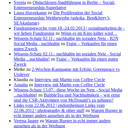
Svenja
zu
Obdachlosen-Stadtführung in Berlin – Social-
Entrepreneurship-Superlative
Laura Haverkamp
zu
Die Proliferation der Social
Entrepreneurship Wettbewerbe (ashoka, Ben&Jerry’s,
SEAkadamie)
Fundraisingwoche vom 18.-24.02.2013 | sozialmarketing.de -
wir lieben Fundraising
zu
Wenn es im Kino kälter wird…
Wissens-Schatz 02.11.: nachhaltig im sozialen Netz - B2N
Social Media - nachhaltig
zu
Fraisr – Verkaufen für einen
guten Zweck
Wissens-Schatz 02.11.: nachhaltig im sozialen Netz - Social
Media ...nachhaltig!
zu
Fraisr – Verkaufen für einen guten
Zweck
Meike
zu
2-Wochen-Kampagne mit Erfolg: Greenpeace vs
Unilever
Klaudia
zu
Interview mit Martin von Coffee Circle
Anusha
zu
Interview mit Martin von Coffee Circle
Wissens-Schatz 13.07.: diese Woche im Netz - Social Media
...nachhaltig!
zu
BubbleTea und Nachhaltigkeit – wie ernst
sind die CSR-Aktivitäten von McDonald’s zu nehmen?
Links vom 22.06.2012 | endorphenium Links vom
22.06.2012 | photography & other stuff
zu
Warum Burger in
echt immer anders aussehen als in der Werbung
Verena Jasper
zu
Warum Burger in echt immer anders
aussehen als in der Werbung