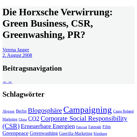
Die Horxsche Verwirrung:
Green Business, CSR,
Greenwashing, PR?
Verena Jasper
2. August 2008
Beitragsnavigation
←
→
Schlagwörter
Campaigning
Blogosphäre
Berlin
Abgase
Cause Related
Corporate Social Responsibility
CO2
Marketing
China
(CSR)
Erneuerbare Energien
Film
Fairtrade
Fahrrad
Greenpeace
Greenwashing
Guerilla-Marketing
Kleidung