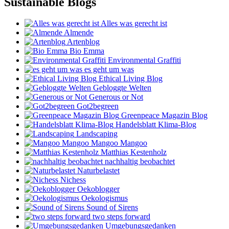
Sustainable Blogs
Alles was gerecht ist
Almende
Artenblog
Bio Emma
Environmental Graffiti
es geht um was
Ethical Living Blog
Gebloggte Welten
Generous or Not
Got2begreen
Greenpeace Magazin Blog
Handelsblatt Klima-Blog
Landscaping
Mangoo Mangoo
Matthias Kestenholz
nachhaltig beobachtet
Naturbelastet
Nichess
Oekoblogger
Oekologismus
Sound of Sirens
two steps forward
Umgebungsgedanken