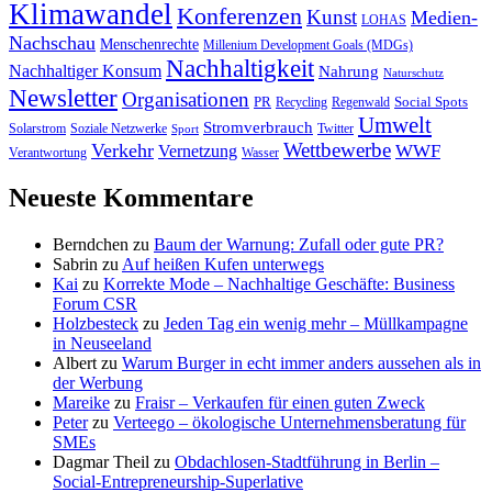
Klimawandel
Konferenzen
Kunst
Medien-
LOHAS
Nachschau
Menschenrechte
Millenium Development Goals (MDGs)
Nachhaltigkeit
Nachhaltiger Konsum
Nahrung
Naturschutz
Newsletter
Organisationen
PR
Social Spots
Recycling
Regenwald
Umwelt
Stromverbrauch
Solarstrom
Soziale Netzwerke
Twitter
Sport
Wettbewerbe
Verkehr
WWF
Vernetzung
Verantwortung
Wasser
Neueste Kommentare
Berndchen
zu
Baum der Warnung: Zufall oder gute PR?
Sabrin
zu
Auf heißen Kufen unterwegs
Kai
zu
Korrekte Mode – Nachhaltige Geschäfte: Business
Forum CSR
Holzbesteck
zu
Jeden Tag ein wenig mehr – Müllkampagne
in Neuseeland
Albert
zu
Warum Burger in echt immer anders aussehen als in
der Werbung
Mareike
zu
Fraisr – Verkaufen für einen guten Zweck
Peter
zu
Verteego – ökologische Unternehmensberatung für
SMEs
Dagmar Theil
zu
Obdachlosen-Stadtführung in Berlin –
Social-Entrepreneurship-Superlative