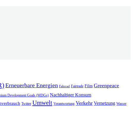
R)
Erneuerbare Energien
Greenpeace
Film
Fairtrade
Fahrrad
Nachhaltiger Konsum
enium Development Goals (MDGs)
Umwelt
Verkehr
Vernetzung
mverbrauch
Verantwortung
Wasser
Twitter