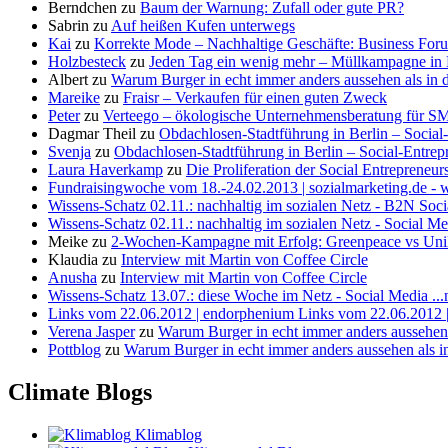
Berndchen
zu
Baum der Warnung: Zufall oder gute PR?
Sabrin
zu
Auf heißen Kufen unterwegs
Kai
zu
Korrekte Mode – Nachhaltige Geschäfte: Business Fo
Holzbesteck
zu
Jeden Tag ein wenig mehr – Müllkampagne in
Albert
zu
Warum Burger in echt immer anders aussehen als in
Mareike
zu
Fraisr – Verkaufen für einen guten Zweck
Peter
zu
Verteego – ökologische Unternehmensberatung für S
Dagmar Theil
zu
Obdachlosen-Stadtführung in Berlin – Social
Svenja
zu
Obdachlosen-Stadtführung in Berlin – Social-Entrep
Laura Haverkamp
zu
Die Proliferation der Social Entreprene
Fundraisingwoche vom 18.-24.02.2013 | sozialmarketing.de - w
Wissens-Schatz 02.11.: nachhaltig im sozialen Netz - B2N Soci
Wissens-Schatz 02.11.: nachhaltig im sozialen Netz - Social Med
Meike
zu
2-Wochen-Kampagne mit Erfolg: Greenpeace vs Uni
Klaudia
zu
Interview mit Martin von Coffee Circle
Anusha
zu
Interview mit Martin von Coffee Circle
Wissens-Schatz 13.07.: diese Woche im Netz - Social Media ...
Links vom 22.06.2012 | endorphenium Links vom 22.06.2012 | 
Verena Jasper
zu
Warum Burger in echt immer anders aussehen
Pottblog
zu
Warum Burger in echt immer anders aussehen als 
Climate Blogs
Klimablog