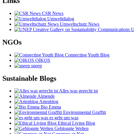
Links
CSR News
Umweltdialog
Umweltschutz News
UN
NGOs
Connecting Youth Blog
OIKOS
sneep
Sustainable Blogs
Alles was gerecht ist
Almende
Artenblog
Bio Emma
Environmental Graffiti
es geht um was
Ethical Living Blog
Gebloggte Welten
Generous or Not