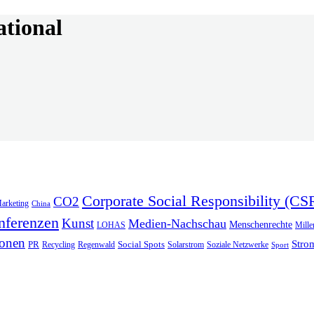
ational
Corporate Social Responsibility (CS
CO2
arketing
China
nferenzen
Kunst
Medien-Nachschau
Menschenrechte
LOHAS
Mill
ionen
Stro
PR
Social Spots
Recycling
Regenwald
Solarstrom
Soziale Netzwerke
Sport