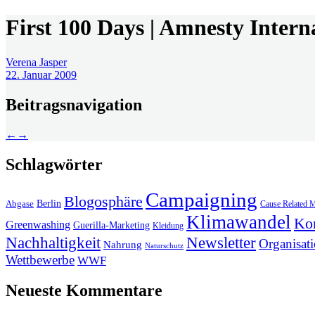
First 100 Days | Amnesty Intern
Verena Jasper
22. Januar 2009
Beitragsnavigation
←
→
Schlagwörter
Campaigning
Blogosphäre
Berlin
Abgase
Cause Related M
Klimawandel
Ko
Greenwashing
Guerilla-Marketing
Kleidung
Newsletter
Nachhaltigkeit
Organisat
Nahrung
Naturschutz
Wettbewerbe
WWF
Neueste Kommentare