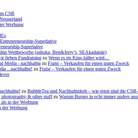
rum CSR
 Neuseeland
 der Werbung
MEs
-Entrepreneurship-Superlative
reneurship-Superlative
urship Wettbewerbe (ashoka, Ben&Jerry’s, SEAkadamie)
ir lieben Fundraising
zu
Wenn es im Kino kälter wird…
al Media - nachhaltig
zu
Fraisr – Verkaufen für einen guten Zweck
ia ...nachhaltig!
zu
Fraisr – Verkaufen für einen guten Zweck
lever
nachhaltig!
zu
BubbleTea und Nachhaltigkeit – wie ernst sind die CS
photography & other stuff
zu
Warum Burger in echt immer anders aus
 als in der Werbung
in der Werbung