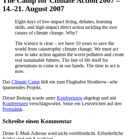
The Camp for Climate Action 2007 –
14.-21. August 2007
Eight days of low-impact living, debates, learning
skills, and high-impact direct action tackling the root
causes of climate change. Why?
The science is clear – we have 10 years to save the
world from catastrophic climate change. We must act
now to take action against the worst polluters and create
real sustainable futures. The fate of life itself for
generations to come is in our hands. The time to act is
now.
Das
Climate Camp
lädt ein zum Flughafen Heathrow- sehr
spannendes Projekt.
Dieser Beitrag wurde unter
Konferenzen
abgelegt und mit
Konferenzen
verschlagwortet. Setze ein Lesezeichen auf den
Permalink
.
Schreibe einen Kommentar
Deine E-Mail-Adresse wird nicht veröffentlicht.
Erforderliche
Felder sind mit
*
markiert