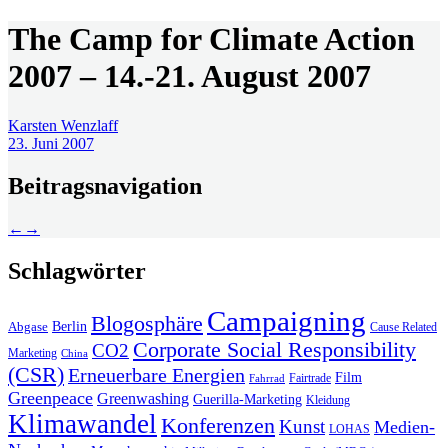
The Camp for Climate Action
2007 – 14.-21. August 2007
Karsten Wenzlaff
23. Juni 2007
Beitragsnavigation
←
→
Schlagwörter
Campaigning
Blogosphäre
Berlin
Abgase
Cause Related
Corporate Social Responsibility
CO2
Marketing
China
(CSR)
Erneuerbare Energien
Film
Fairtrade
Fahrrad
Greenpeace
Greenwashing
Guerilla-Marketing
Kleidung
Klimawandel
Konferenzen
Kunst
Medien-
LOHAS