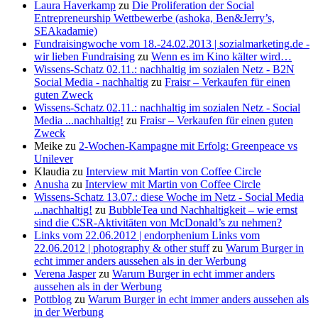
Laura Haverkamp
zu
Die Proliferation der Social
Entrepreneurship Wettbewerbe (ashoka, Ben&Jerry’s,
SEAkadamie)
Fundraisingwoche vom 18.-24.02.2013 | sozialmarketing.de -
wir lieben Fundraising
zu
Wenn es im Kino kälter wird…
Wissens-Schatz 02.11.: nachhaltig im sozialen Netz - B2N
Social Media - nachhaltig
zu
Fraisr – Verkaufen für einen
guten Zweck
Wissens-Schatz 02.11.: nachhaltig im sozialen Netz - Social
Media ...nachhaltig!
zu
Fraisr – Verkaufen für einen guten
Zweck
Meike
zu
2-Wochen-Kampagne mit Erfolg: Greenpeace vs
Unilever
Klaudia
zu
Interview mit Martin von Coffee Circle
Anusha
zu
Interview mit Martin von Coffee Circle
Wissens-Schatz 13.07.: diese Woche im Netz - Social Media
...nachhaltig!
zu
BubbleTea und Nachhaltigkeit – wie ernst
sind die CSR-Aktivitäten von McDonald’s zu nehmen?
Links vom 22.06.2012 | endorphenium Links vom
22.06.2012 | photography & other stuff
zu
Warum Burger in
echt immer anders aussehen als in der Werbung
Verena Jasper
zu
Warum Burger in echt immer anders
aussehen als in der Werbung
Pottblog
zu
Warum Burger in echt immer anders aussehen als
in der Werbung