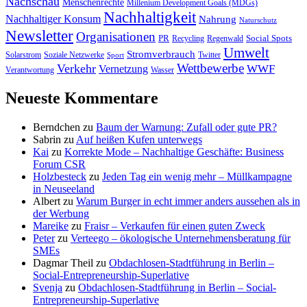
Nachschau
Menschenrechte
Millenium Development Goals (MDGs)
Nachhaltigkeit
Nachhaltiger Konsum
Nahrung
Naturschutz
Newsletter
Organisationen
PR
Social Spots
Recycling
Regenwald
Umwelt
Stromverbrauch
Solarstrom
Soziale Netzwerke
Twitter
Sport
Wettbewerbe
Verkehr
WWF
Vernetzung
Verantwortung
Wasser
Neueste Kommentare
Berndchen
zu
Baum der Warnung: Zufall oder gute PR?
Sabrin
zu
Auf heißen Kufen unterwegs
Kai
zu
Korrekte Mode – Nachhaltige Geschäfte: Business
Forum CSR
Holzbesteck
zu
Jeden Tag ein wenig mehr – Müllkampagne
in Neuseeland
Albert
zu
Warum Burger in echt immer anders aussehen als in
der Werbung
Mareike
zu
Fraisr – Verkaufen für einen guten Zweck
Peter
zu
Verteego – ökologische Unternehmensberatung für
SMEs
Dagmar Theil
zu
Obdachlosen-Stadtführung in Berlin –
Social-Entrepreneurship-Superlative
Svenja
zu
Obdachlosen-Stadtführung in Berlin – Social-
Entrepreneurship-Superlative