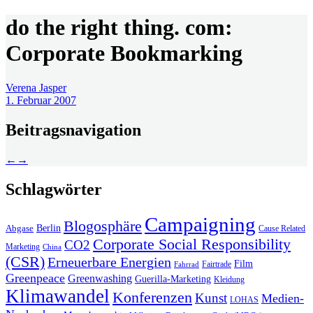
do the right thing. com:
Corporate Bookmarking
Verena Jasper
1. Februar 2007
Beitragsnavigation
←
→
Schlagwörter
Campaigning
Blogosphäre
Berlin
Abgase
Cause Related
Corporate Social Responsibility
CO2
Marketing
China
(CSR)
Erneuerbare Energien
Film
Fairtrade
Fahrrad
Greenpeace
Greenwashing
Guerilla-Marketing
Kleidung
Klimawandel
Konferenzen
Kunst
Medien-
LOHAS