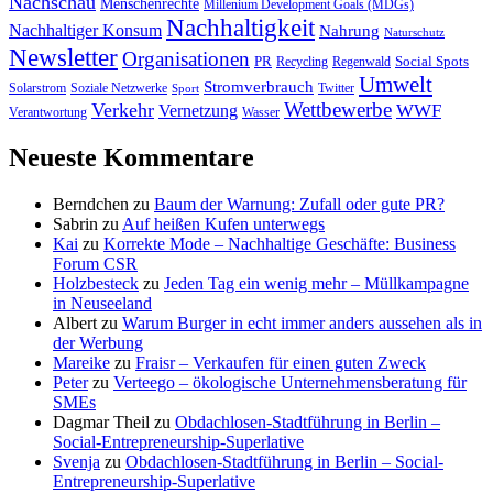
Nachschau
Menschenrechte
Millenium Development Goals (MDGs)
Nachhaltigkeit
Nachhaltiger Konsum
Nahrung
Naturschutz
Newsletter
Organisationen
PR
Social Spots
Recycling
Regenwald
Umwelt
Stromverbrauch
Solarstrom
Soziale Netzwerke
Twitter
Sport
Wettbewerbe
Verkehr
WWF
Vernetzung
Verantwortung
Wasser
Neueste Kommentare
Berndchen
zu
Baum der Warnung: Zufall oder gute PR?
Sabrin
zu
Auf heißen Kufen unterwegs
Kai
zu
Korrekte Mode – Nachhaltige Geschäfte: Business
Forum CSR
Holzbesteck
zu
Jeden Tag ein wenig mehr – Müllkampagne
in Neuseeland
Albert
zu
Warum Burger in echt immer anders aussehen als in
der Werbung
Mareike
zu
Fraisr – Verkaufen für einen guten Zweck
Peter
zu
Verteego – ökologische Unternehmensberatung für
SMEs
Dagmar Theil
zu
Obdachlosen-Stadtführung in Berlin –
Social-Entrepreneurship-Superlative
Svenja
zu
Obdachlosen-Stadtführung in Berlin – Social-
Entrepreneurship-Superlative