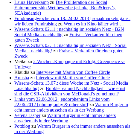
Laura Haverkamp
zu
Die Proliferation der Social
Entrepreneurship Wettbewerbe (ashoka, Ben&Jerry’s,
SEAkadamie)
Fundraisingwoche vom 18.-24.02.2013 | sozialmarketing.de -
wir lieben Fundraising
zu
Wenn es im Kino kälter wird…
Wissens-Schatz 02.11.: nachhaltig im sozialen Netz - B2N
Social Media - nachhaltig
zu
Fraisr – Verkaufen für einen
guten Zweck
Wissens-Schatz 02.11.: nachhaltig im sozialen Netz - Social
Media ...nachhaltig!
zu
Fraisr – Verkaufen für einen guten
Zweck
Meike
zu
2-Wochen-Kampagne mit Erfolg: Greenpeace vs
Unilever
Klaudia
zu
Interview mit Martin von Coffee Circle
Anusha
zu
Interview mit Martin von Coffee Circle
Wissens-Schatz 13.07.: diese Woche im Netz - Social Media
...nachhaltig!
zu
BubbleTea und Nachhaltigkeit – wie ernst
sind die CSR-Aktivitäten von McDonald’s zu nehmen?
Links vom 22.06.2012 | endorphenium Links vom
22.06.2012 | photography & other stuff
zu
Warum Burger in
echt immer anders aussehen als in der Werbung
Verena Jasper
zu
Warum Burger in echt immer anders
aussehen als in der Werbung
Pottblog
zu
Warum Burger in echt immer anders aussehen als
in der Werbung