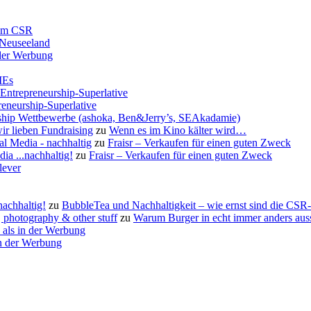
rum CSR
 Neuseeland
 der Werbung
MEs
-Entrepreneurship-Superlative
reneurship-Superlative
urship Wettbewerbe (ashoka, Ben&Jerry’s, SEAkadamie)
ir lieben Fundraising
zu
Wenn es im Kino kälter wird…
al Media - nachhaltig
zu
Fraisr – Verkaufen für einen guten Zweck
ia ...nachhaltig!
zu
Fraisr – Verkaufen für einen guten Zweck
lever
nachhaltig!
zu
BubbleTea und Nachhaltigkeit – wie ernst sind die CS
photography & other stuff
zu
Warum Burger in echt immer anders aus
 als in der Werbung
in der Werbung