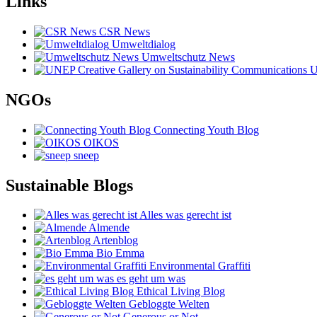
Links
CSR News
Umweltdialog
Umweltschutz News
UN
NGOs
Connecting Youth Blog
OIKOS
sneep
Sustainable Blogs
Alles was gerecht ist
Almende
Artenblog
Bio Emma
Environmental Graffiti
es geht um was
Ethical Living Blog
Gebloggte Welten
Generous or Not