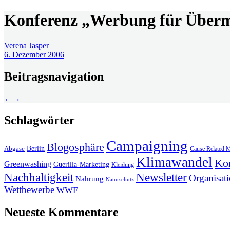
Konferenz „Werbung für Überm
Verena Jasper
6. Dezember 2006
Beitragsnavigation
←
→
Schlagwörter
Campaigning
Blogosphäre
Berlin
Abgase
Cause Related M
Klimawandel
Ko
Greenwashing
Guerilla-Marketing
Kleidung
Newsletter
Nachhaltigkeit
Organisat
Nahrung
Naturschutz
Wettbewerbe
WWF
Neueste Kommentare