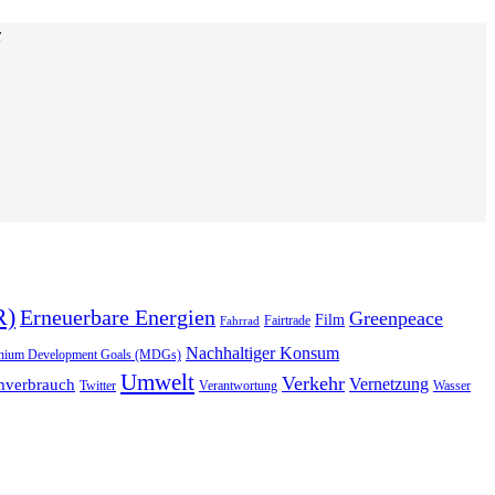
“
R)
Erneuerbare Energien
Greenpeace
Film
Fairtrade
Fahrrad
Nachhaltiger Konsum
enium Development Goals (MDGs)
Umwelt
Verkehr
Vernetzung
mverbrauch
Verantwortung
Wasser
Twitter