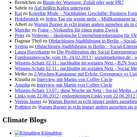
Berndchen
zu
Baum der Warnung: Zufall oder gute PR?
Sabrin
zu
Auf heißen Kufen unterwegs
Kai
zu
Korrekte Mode – Nachhaltige Geschäfte: Business Fo
Holzbesteck
zu
Jeden Tag ein wenig mehr – Müllkampagne in
Albert
zu
Warum Burger in echt immer anders aussehen als in
Mareike
zu
Fraisr – Verkaufen für einen guten Zweck
Peter
zu
Verteego – ökologische Unternehmensberatung für S
Dagmar Theil
zu
Obdachlosen-Stadtführung in Berlin – Social
Svenja
zu
Obdachlosen-Stadtführung in Berlin – Social-Entrep
Laura Haverkamp
zu
Die Proliferation der Social Entreprene
Fundraisingwoche vom 18.-24.02.2013 | sozialmarketing.de - w
Wissens-Schatz 02.11.: nachhaltig im sozialen Netz - B2N Soci
Wissens-Schatz 02.11.: nachhaltig im sozialen Netz - Social Med
Meike
zu
2-Wochen-Kampagne mit Erfolg: Greenpeace vs Uni
Klaudia
zu
Interview mit Martin von Coffee Circle
Anusha
zu
Interview mit Martin von Coffee Circle
Wissens-Schatz 13.07.: diese Woche im Netz - Social Media ...
Links vom 22.06.2012 | endorphenium Links vom 22.06.2012 | 
Verena Jasper
zu
Warum Burger in echt immer anders aussehen
Pottblog
zu
Warum Burger in echt immer anders aussehen als 
Climate Blogs
Klimablog