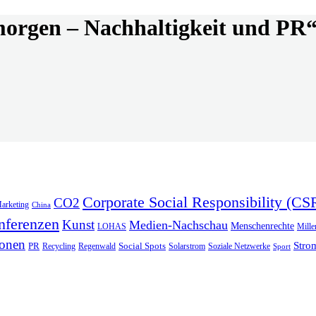
orgen – Nachhaltigkeit und PR
Corporate Social Responsibility (CS
CO2
arketing
China
nferenzen
Kunst
Medien-Nachschau
Menschenrechte
LOHAS
Mill
ionen
Stro
PR
Social Spots
Recycling
Regenwald
Solarstrom
Soziale Netzwerke
Sport