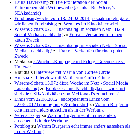
Laura Haverkamp
zu
Die Proliferation der Social
Entrepreneurship Wettbewerbe (ashoka, Ben&Jerry’s,
SEAkadamie)
Fundraisingwoche vom 18.-24.02.2013 | sozialmarketing.de -
wir lieben Fundraising
zu
Wenn es im Kino kälter wird…
Wissens-Schatz 02.11.: nachhaltig im sozialen Netz - B2N
Social Media - nachhaltig
zu
Fraisr – Verkaufen für einen
guten Zweck
Wissens-Schatz 02.11.: nachhaltig im sozialen Netz - Social
Media ...nachhaltig!
zu
Fraisr – Verkaufen für einen guten
Zweck
Meike
zu
2-Wochen-Kampagne mit Erfolg: Greenpeace vs
Unilever
Klaudia
zu
Interview mit Martin von Coffee Circle
Anusha
zu
Interview mit Martin von Coffee Circle
Wissens-Schatz 13.07.: diese Woche im Netz - Social Media
...nachhaltig!
zu
BubbleTea und Nachhaltigkeit – wie ernst
sind die CSR-Aktivitäten von McDonald’s zu nehmen?
Links vom 22.06.2012 | endorphenium Links vom
22.06.2012 | photography & other stuff
zu
Warum Burger in
echt immer anders aussehen als in der Werbung
Verena Jasper
zu
Warum Burger in echt immer anders
aussehen als in der Werbung
Pottblog
zu
Warum Burger in echt immer anders aussehen als
in der Werbung