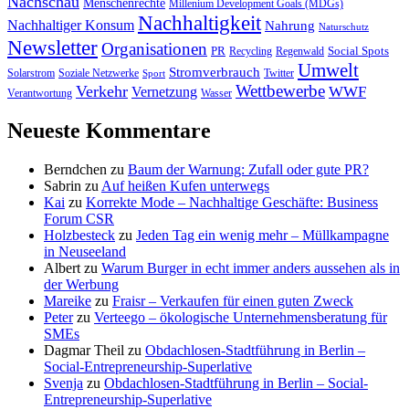
Nachschau
Menschenrechte
Millenium Development Goals (MDGs)
Nachhaltigkeit
Nachhaltiger Konsum
Nahrung
Naturschutz
Newsletter
Organisationen
PR
Social Spots
Recycling
Regenwald
Umwelt
Stromverbrauch
Solarstrom
Soziale Netzwerke
Twitter
Sport
Wettbewerbe
Verkehr
WWF
Vernetzung
Verantwortung
Wasser
Neueste Kommentare
Berndchen
zu
Baum der Warnung: Zufall oder gute PR?
Sabrin
zu
Auf heißen Kufen unterwegs
Kai
zu
Korrekte Mode – Nachhaltige Geschäfte: Business
Forum CSR
Holzbesteck
zu
Jeden Tag ein wenig mehr – Müllkampagne
in Neuseeland
Albert
zu
Warum Burger in echt immer anders aussehen als in
der Werbung
Mareike
zu
Fraisr – Verkaufen für einen guten Zweck
Peter
zu
Verteego – ökologische Unternehmensberatung für
SMEs
Dagmar Theil
zu
Obdachlosen-Stadtführung in Berlin –
Social-Entrepreneurship-Superlative
Svenja
zu
Obdachlosen-Stadtführung in Berlin – Social-
Entrepreneurship-Superlative