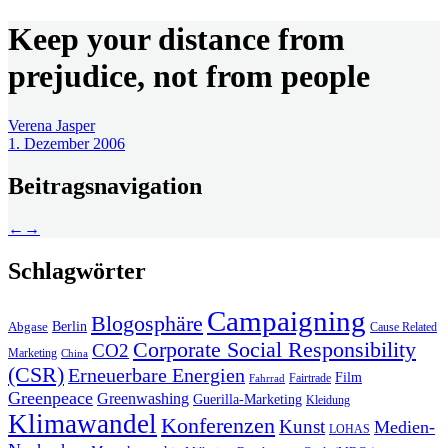
Keep your distance from
prejudice, not from people
Verena Jasper
1. Dezember 2006
Beitragsnavigation
←
→
Schlagwörter
Campaigning
Blogosphäre
Berlin
Abgase
Cause Related
Corporate Social Responsibility
CO2
Marketing
China
(CSR)
Erneuerbare Energien
Film
Fairtrade
Fahrrad
Greenpeace
Greenwashing
Guerilla-Marketing
Kleidung
Klimawandel
Konferenzen
Kunst
Medien-
LOHAS