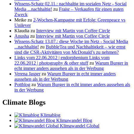
Wissens-Schatz 02.11.: nachhaltig im sozialen Netz - Social
Media ...nachhaltig!
zu
Fraisr – Verkaufen für einen guten
Zweck
Meike
zu
2-Wochen-Kampagne mit Erfolg: Greenpeace vs
Unilever
Klaudia
zu
Interview mit Martin von Coffee Circle
Anusha
zu
Interview mit Martin von Coffee Circle
Wissens-Schatz 13.07.: diese Woche im Netz - Social Media
...nachhaltig!
zu
BubbleTea und Nachhaltigkeit – wie ernst
sind die CSR-Aktivitäten von McDonald’s zu nehmen?
Links vom 22.06.2012 | endorphenium Links vom
22.06.2012 | photography & other stuff
zu
Warum Burger in
echt immer anders aussehen als in der Werbung
Verena Jasper
zu
Warum Burger in echt immer anders
aussehen als in der Werbung
Pottblog
zu
Warum Burger in echt immer anders aussehen als
in der Werbung
Climate Blogs
Klimablog
Klimawandel Blog
Klimawandel Global