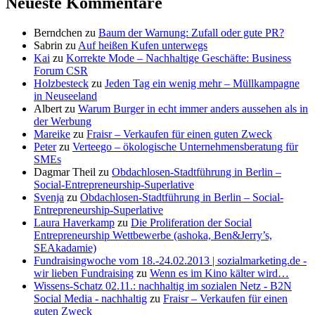
Neueste Kommentare
Berndchen
zu
Baum der Warnung: Zufall oder gute PR?
Sabrin
zu
Auf heißen Kufen unterwegs
Kai
zu
Korrekte Mode – Nachhaltige Geschäfte: Business
Forum CSR
Holzbesteck
zu
Jeden Tag ein wenig mehr – Müllkampagne
in Neuseeland
Albert
zu
Warum Burger in echt immer anders aussehen als in
der Werbung
Mareike
zu
Fraisr – Verkaufen für einen guten Zweck
Peter
zu
Verteego – ökologische Unternehmensberatung für
SMEs
Dagmar Theil
zu
Obdachlosen-Stadtführung in Berlin –
Social-Entrepreneurship-Superlative
Svenja
zu
Obdachlosen-Stadtführung in Berlin – Social-
Entrepreneurship-Superlative
Laura Haverkamp
zu
Die Proliferation der Social
Entrepreneurship Wettbewerbe (ashoka, Ben&Jerry’s,
SEAkadamie)
Fundraisingwoche vom 18.-24.02.2013 | sozialmarketing.de -
wir lieben Fundraising
zu
Wenn es im Kino kälter wird…
Wissens-Schatz 02.11.: nachhaltig im sozialen Netz - B2N
Social Media - nachhaltig
zu
Fraisr – Verkaufen für einen
guten Zweck