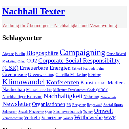
Nachhall Texter
Werbung für Übermorgen – Nachhaltigkeit und Verantwortung
Schlagwörter
Campaigning
Blogosphäre
Berlin
Abgase
Cause Related
Corporate Social Responsibility
CO2
Marketing
China
(CSR)
Erneuerbare Energien
Film
Fairtrade
Fahrrad
Greenpeace
Greenwashing
Guerilla-Marketing
Kleidung
Klimawandel
Konferenzen
Kunst
Medien-
LOHAS
Nachschau
Menschenrechte
Millenium Development Goals (MDGs)
Nachhaltigkeit
Nachhaltiger Konsum
Nahrung
Naturschutz
Newsletter
Organisationen
PR
Social Spots
Recycling
Regenwald
Umwelt
Stromverbrauch
Solarstrom
Soziale Netzwerke
Twitter
Sport
Wettbewerbe
Verkehr
WWF
Vernetzung
Verantwortung
Wasser